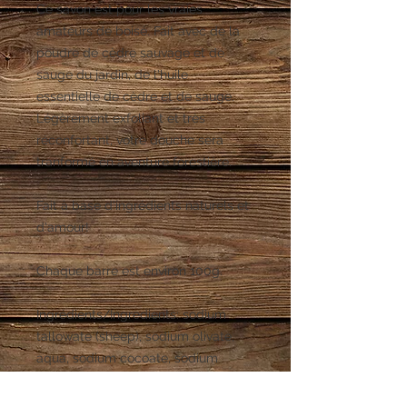
Ce savon est pour les vraies
amateurs de boisé. Fait avec de la
poudre de cèdre sauvage et de
sauge du jardin, de l'huile
essentielle de cèdre et de sauge.
Légèrement exfoliant et très
réconfortant, votre douche sera
tranformé en aventure forestière.
Fait à base d'ingrédients naturels et
d'amour!
Chaque barre est environ 100g.
Ingrédients/Ingredients: sodium
tallowate (sheep), sodium olivate,
aqua, sodium cocoate, sodium
hydroxide,
sodium castorate, Olea
europaea, Cedrus atlantica bark oil,